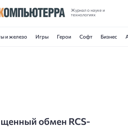
Журнал о науке и
технологиях
ы и железо
Игры
Герои
Софт
Бизнес
щищенный обмен RCS-