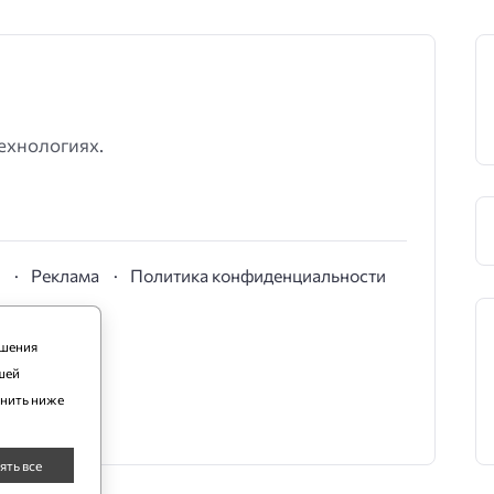
ехнологиях.
S
Реклама
Политика конфиденциальности
чшения
шей
енить ниже
ять все