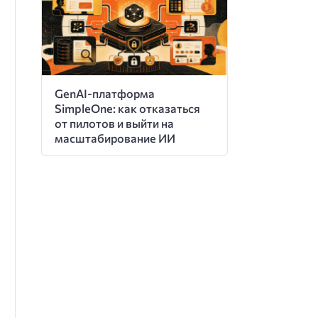
GenAI-платформа
SimpleOne: как отказаться
от пилотов и выйти на
масштабирование ИИ