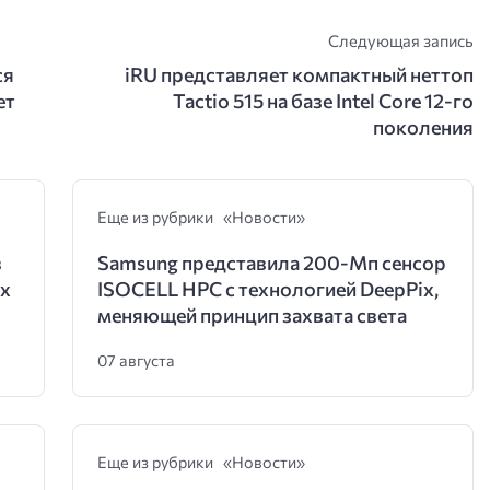
Следующая запись
ся
iRU представляет компактный неттоп
ет
Tactio 515 на базе Intel Core 12-го
поколения
Еще из рубрики «Новости»
в
Samsung представила 200-Мп сенсор
их
ISOCELL HPC с технологией DeepPix,
меняющей принцип захвата света
07 августа
Еще из рубрики «Новости»