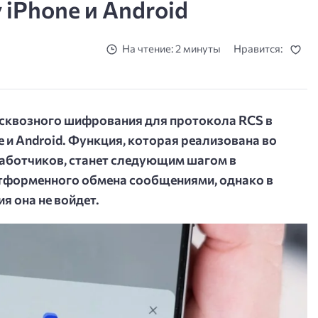
iPhone и Android
На чтение: 2 минуты
Нравится:
сквозного шифрования для протокола RCS в
 и Android. Функция, которая реализована во
работчиков, станет следующим шагом в
атформенного обмена сообщениями, однако в
я она не войдет.