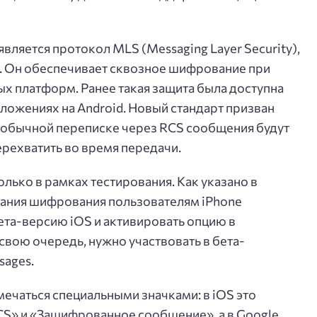
ляется протокол MLS (Messaging Layer Security),
. Он обеспечивает сквозное шифрование при
х платформ. Ранее такая защита была доступна
иложениях на Android. Новый стандарт призван
 обычной переписке через RCS сообщения будут
ерехватить во время передачи.
лько в рамках тестирования. Как указано в
вания шифрования пользователям iPhone
та-версию iOS и активировать опцию в
 свою очередь, нужно участвовать в бета-
sages.
ечаться специальными значками: в iOS это
S» и «Зашифрованное сообщение», а в Google