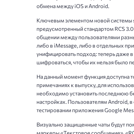
обмена между iOS и Android.
Ключевым элементом новой системы яв
предусмотренный стандартом RCS 3.0
общении между пользователями разны
либо в iMessage, либо в отдельных пр
унифицировать подход: теперь даже в
шифроваться, чтобы их нельзя было п
На данный момент функция доступна то
примечаниях к выпуску, для использо
необходимо установить последнюю бе
настройках. Пользователям Android, в
тестировании приложения Google Mes
Визуально защищенные чаты будут пом
маркеры «Текстовое сообщение», «RC