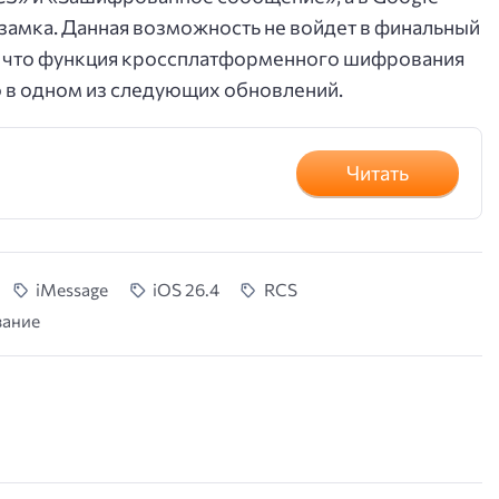
замка. Данная возможность не войдет в финальный
я, что функция кроссплатформенного шифрования
о в одном из следующих обновлений.
Читать
iMessage
iOS 26.4
RCS
вание