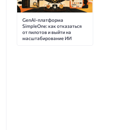
GenAI-платформа
SimpleOne: как отказаться
от пилотов и выйти на
масштабирование ИИ