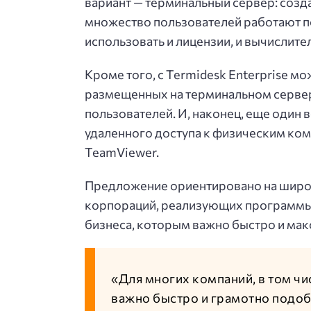
вариант — терминальный сервер: созд
множество пользователей работают п
использовать и лицензии, и вычислите
Кроме того, с Termidesk Enterprise 
размещенных на терминальном сервер
пользователей. И, наконец, еще один
удаленного доступа к физическим ко
TeamViewer.
Предложение ориентировано на широк
корпораций, реализующих программы
бизнеса, которым важно быстро и мак
«Для многих компаний, в том чи
важно быстро и грамотно подо