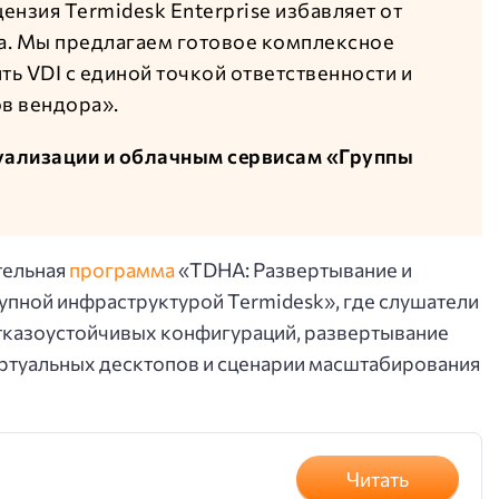
ензия Termidesk Enterprise избавляет от
а. Мы предлагаем готовое комплексное
ь VDI с единой точкой ответственности и
в вендора».
туализации и облачным сервисам «Группы
тельная
программа
«TDHA: Развертывание и
пной инфраструктурой Termidesk», где слушатели
отказоустойчивых конфигураций, развертывание
иртуальных десктопов и сценарии масштабирования
Читать