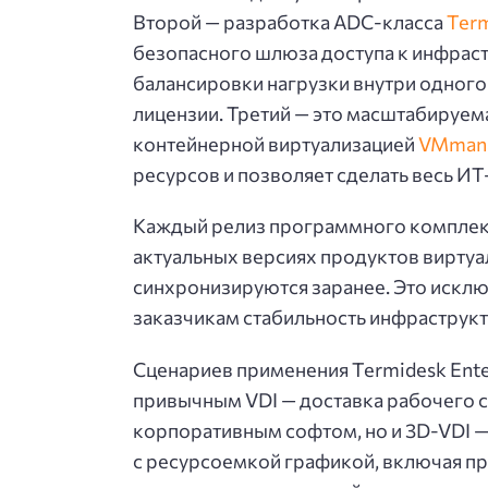
Второй — разработка ADC-класса
Term
безопасного шлюза доступа к инфрас
балансировки нагрузки внутри одного
лицензии. Третий — это масштабируем
контейнерной виртуализацией
VMman
ресурсов и позволяет сделать весь И
Каждый релиз программного комплекс
актуальных версиях продуктов виртуа
синхронизируются заранее. Это исклю
заказчикам стабильность инфраструкт
Сценариев применения Termidesk Enter
привычным VDI — доставка рабочего с
корпоративным софтом, но и 3D-VDI —
с ресурсоемкой графикой, включая п