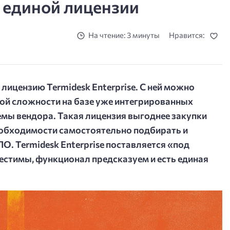
 единой лицензии
На чтение: 3 минуты
Нравится:
лицензию Termidesk Enterprise. С ней можно
ой сложности на базе уже интегрированных
емы вендора. Такая лицензия выгоднее закупки
еобходимости самостоятельно подбирать и
О. Termidesk Enterprise поставляется «под
естимы, функционал предсказуем и есть единая