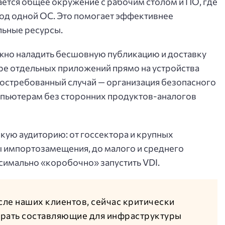
ается общее окружение с рабочим столом и ПО, где
од одной ОС. Это помогает эффективнее
льные ресурсы.
можно наладить бесшовную публикацию и доставку
е отдельных приложений прямо на устройства
 востребованный случай — организация безопасного
мпьютерам без сторонних продуктов-аналогов
ую аудиторию: от госсектора и крупных
 импортозамещения, до малого и среднего
симально «коробочно» запустить VDI.
сле наших клиентов, сейчас критически
брать составляющие для инфраструктуры