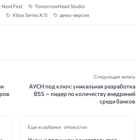
 Next Fest
TomorrowHead Studio
t
Xbox Series X/S
демо-версия
Следующая запись
ии
АУСН под ключ: уникальная разработка
тров
BSS — лидер по количеству внедрений
среди банков
Еще из рубрики «Новости»
и
Ученые получили доказательства