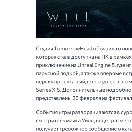
Студия TomorrowHead объявила о ново
которая стала доступна на ПК в рамка
приключение на Unreal Engine 5, где 
парусной лодкой, а также впервые встр
версия проекта выйдет позднее в этом г
Series X|S. Дополнительные подробно
представлены 26 февраля на фестивале
События игры разворачиваются в суро
смотритель маяка Уилл, ведет размер
получает тревожное сообщение о кат