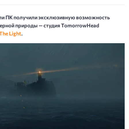
ели ПК получили эксклюзивную возможность
верной природы — студия TomorrowHead
The Light
.