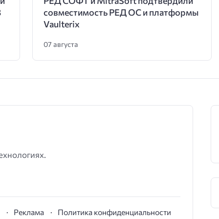
и
РЕД СОФТ и MitraSoft подтвердили
3
совместимость РЕД ОС и платформы
Vaulterix
07 августа
ехнологиях.
S
Реклама
Политика конфиденциальности