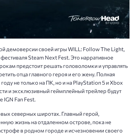
й демоверсии своей игры WILL: Follow The Light,
х фестиваля Steam Next Fest. Это нарративное
игрокам предстоит решать головоломки и управлять
етить отца главного героя и его жену. Полная
оду не только на ПК, но и на PlayStation 5 и Xbox
сти и эксклюзивный геймплейный трейлер будут
 IGN Fan Fest.
вых северных широтах. Главный герой,
енную жизнь на отдаленном острове, пока не
астрофе в родном городе и исчезновении своего