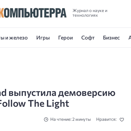
Журнал о науке и
технологиях
ы и железо
Игры
Герои
Софт
Бизнес
d выпустила демоверсию
ollow The Light
На чтение: 2 минуты
Нравится: