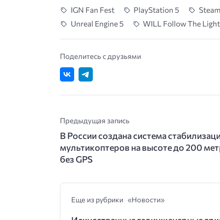
IGN Fan Fest
PlayStation 5
Steam
Unreal Engine 5
WILL Follow The Ligh
Поделитесь с друзьями
Предыдущая запись
В России создана система стабилизац
мультикоптеров на высоте до 200 ме
без GPS
Еще из рубрики «Новости»
Искусственные геоинженерные арк