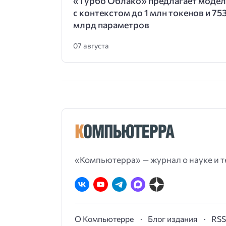
«Турбо Облако» предлагает модел
с контекстом до 1 млн токенов и 75
млрд параметров
07 августа
«Компьютерра» — журнал о науке и т
О Компьютерре
Блог издания
RS