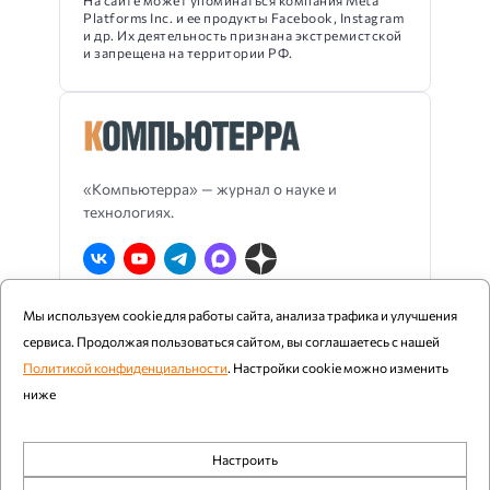
На сайте может упоминаться компания Meta
Platforms Inc. и ее продукты Facebook, Instagram
и др. Их деятельность признана экстремистской
и запрещена на территории РФ.
«Компьютерра» — журнал о науке и
технологиях.
Мы используем cookie для работы сайта, анализа трафика и улучшения
О Компьютерре
Блог издания
RSS
сервиса. Продолжая пользоваться сайтом, вы соглашаетесь с нашей
Реклама
Политика конфиденциальности
Политикой конфиденциальности
. Настройки cookie можно изменить
ниже
Компьютерра ©
1997 - 2026
Настроить
При цитировании и использовании любых материалов
Обязательные
ссылка на «Компьютерру» обязательна. Возрастное