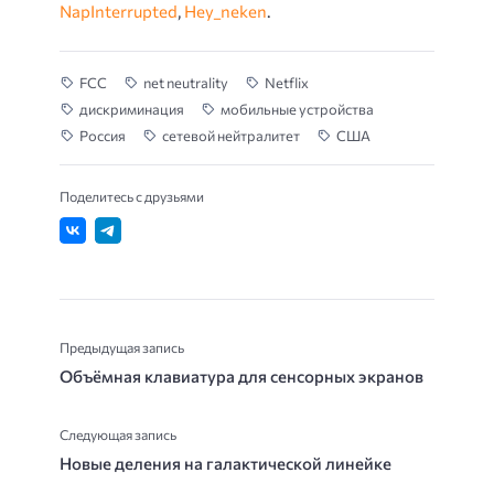
NapInterrupted
,
Hey_neken
.
FCC
net neutrality
Netflix
дискриминация
мобильные устройства
Россия
сетевой нейтралитет
США
Поделитесь с друзьями
Предыдущая запись
Объёмная клавиатура для сенсорных экранов
Следующая запись
Новые деления на галактической линейке