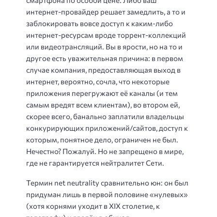
смартфона по особой цене. Либо ваш
интернет-провайдер решает замедлить, а то и
заблокировать вовсе доступ к каким-либо
интернет-ресурсам вроде торрент-коллекций
или видеотрансляций. Вы в ярости, но на то и
другое есть уважительная причина: в первом
случае компания, предоставляющая выход в
интернет, вероятно, сочла, что некоторые
приложения перегружают её каналы (и тем
самым вредят всем клиентам), во втором ей,
скорее всего, банально заплатили владельцы
конкурирующих приложений/сайтов, доступ к
которым, понятное дело, ограничен не был.
Нечестно? Пожалуй. Но не запрещено в мире,
где не гарантируется нейтралитет Сети.
Термин net neutrality сравнительно юн: он был
придуман лишь в первой половине «нулевых»
(хотя корнями уходит в XIX столетие, к