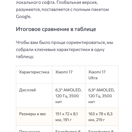
локального софта. Глобальная версия,
разумеется, поставляется с полным пакетом
Google.
Итоговое сравнение в таблице
Чтобы вам было проще сориентироваться, мы
собрали ключевые характеристики в одну
таблицу.
Характеристика
Xiaomi 17
Xiaomi 17
Ultra
Дисплей
6,3″ AMOLED,
6,9″ AMOLED,
120 Гц, 3500
120 Гц, 3500
нит
нит
Размеры и вес
151 x 72 x 8,1
163 x 78 x 8,3
мм, 191 г
мм, 219 г
Процессор
Snapdragon 8
Snapdragon 8