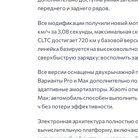
переднего и заднего рядов.
Все модификации получили новый мото
км/ч за 3,08 секунды, максимальная ск
CLTC достигает 720 км у базовой версии
линейка базируется на высоковольтн
сверхбыструю зарядку: восполнить зар
Все версии оснащены двухрычажной п
Варианты Pro и Max дополнительно п
адаптивные амортизаторы. Xiaomi от
Max: автомобиль способен выполнить
ч без потери эффективности.
Электронная архитектура полностью 
вычислительную платформу, включающ