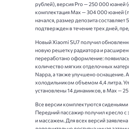
рублей), версия Pro — 250 000 юаней 
комплектация Max — 304 000 юаней (п
начался, размер депозита составляет 5
подтвержден в течение трех дней, пр
Новый Xiaomi SU7 получил обновленн
новую решетку радиатора и расширенну
переработано оформление: появилась
количество мягких отделочных матер
Nappa, а также улучшено оснащение.
холодильником объемом 4,4 литра. Ул
установлены 14 динамиков, в Max — 2
Все версии комплектуются сиденьями 
Передний пассажир получил кресло с
и массажем. Для всех версий заявлен
дополнительно доступна умная затем