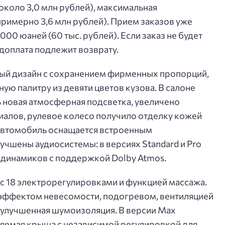
(около 3,0 млн рублей), максимальная
римерно 3,6 млн рублей). Прием заказов уже
000 юаней (60 тыс. рублей). Если заказ не будет
едоплата подлежит возврату.
ый дизайн с сохранением фирменных пропорций,
ю палитру из девяти цветов кузова. В салоне
 новая атмосферная подсветка, увеличено
иалов, рулевое колесо получило отделку кожей
 Автомобиль оснащается встроенным
учшены аудиосистемы: в версиях Standard и Pro
5 динамиков с поддержкой Dolby Atmos.
с 18 электрорегулировками и функцией массажа.
 эффектом невесомости, подогревом, вентиляцией
а улучшенная шумоизоляция. В версии Max
няемая крыша с независимой регулировкой для