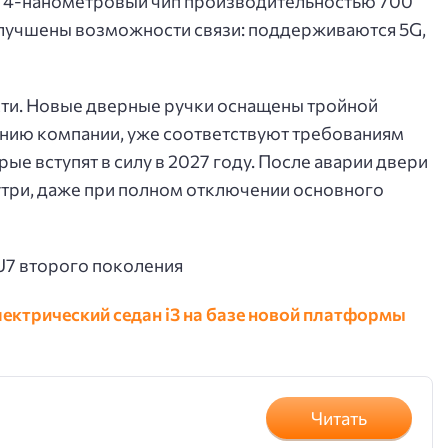
й 4-нанометровый чип производительностью 700
лучшены возможности связи: поддерживаются 5G,
ти. Новые дверные ручки оснащены тройной
ению компании, уже соответствуют требованиям
ые вступят в силу в 2027 году. После аварии двери
нутри, даже при полном отключении основного
ектрический седан i3 на базе новой платформы
Читать