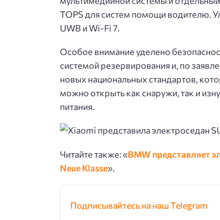
мультимедийной системы и отдельны
TOPS для систем помощи водителю. У
UWB и Wi-Fi 7.
Особое внимание уделено безопаснос
системой резервирования и, по заявл
новых национальных стандартов, котор
можно открыть как снаружи, так и из
питания.
Читайте также: «
BMW представляет эл
Neue Klasse
».
Подписывайтесь на наш Telegram