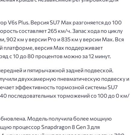
р V6s Plus. Версия SU7 Max разгоняется до 100
орость составляет 265 км/ч. Запас хода по циклу
, 902 км у версии Pro и 835 км у версии Max. Вся
ой платформе, версия Max поддерживает
яд с 10 до 80 процентов можно за 12 минут.
ередней и пятирычажной задней подвеской.
олучили двухкамерную пневматическую подвеску и
мечает эффективность тормозной системы SU7
 40 последовательных торможений со 100 до 0 км/
обновлена. Модель получила более мощную
ую процессор Snapdragon 8 Gen 3 для