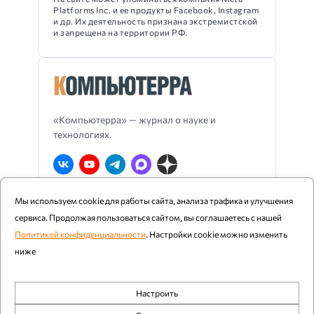
Platforms Inc. и ее продукты Facebook, Instagram
и др. Их деятельность признана экстремистской
и запрещена на территории РФ.
«Компьютерра» — журнал о науке и
технологиях.
Мы используем cookie для работы сайта, анализа трафика и улучшения
О Компьютерре
Блог издания
RSS
сервиса. Продолжая пользоваться сайтом, вы соглашаетесь с нашей
Реклама
Политика конфиденциальности
Политикой конфиденциальности
. Настройки cookie можно изменить
ниже
Компьютерра ©
1997 - 2026
Настроить
При цитировании и использовании любых материалов
Обязательные
ссылка на «Компьютерру» обязательна. Возрастное