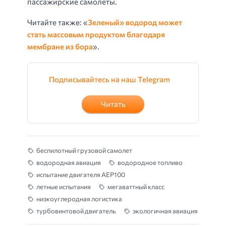
пассажирские самолеты.
Читайте также: «
Зеленый» водород может
стать массовым продуктом благодаря
мембране из бора
».
Подписывайтесь на наш Telegram
Читать
беспилотный грузовой самолет
водородная авиация
водородное топливо
испытание двигателя AEP100
летные испытания
мегаваттный класс
низкоуглеродная логистика
турбовинтовой двигатель
экологичная авиация