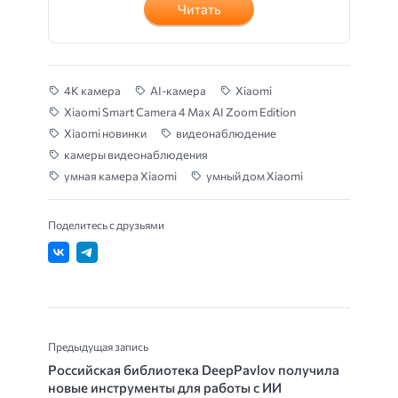
Читать
4K камера
AI-камера
Xiaomi
Xiaomi Smart Camera 4 Max AI Zoom Edition
Xiaomi новинки
видеонаблюдение
камеры видеонаблюдения
умная камера Xiaomi
умный дом Xiaomi
Поделитесь с друзьями
Предыдущая запись
Российская библиотека DeepPavlov получила
новые инструменты для работы с ИИ