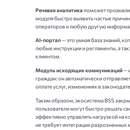
Речевая аналитика
поможет проанали
модуля быстро выявить частые причи
операторов и любую другую информац
AI-портал
— это умная база знаний, к
любые инструкции и регламенты, а так
клиентом.
Модуль исходящих коммуникаций
— 
граждан: он автоматически отправляет
оплате услуг, изменениях в законодат
Таким образом, экосистема BSS закры
пользователи могут быстро решать св
эффективно управлять нагрузкой на к
не требует интеграции разрозненных м