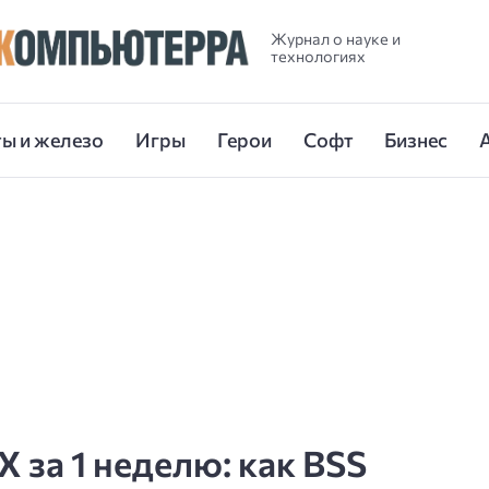
Журнал о науке и
технологиях
ы и железо
Игры
Герои
Софт
Бизнес
 за 1 неделю: как BSS