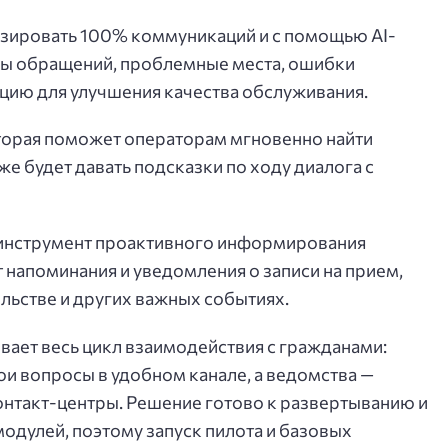
зировать 100% коммуникаций и с помощью AI-
ны обращений, проблемные места, ошибки
ию для улучшения качества обслуживания.
оторая поможет операторам мгновенно найти
же будет давать подсказки по ходу диалога с
инструмент проактивного информирования
 напоминания и уведомления о записи на прием,
ельстве и других важных событиях.
вает весь цикл взаимодействия с гражданами:
ои вопросы в удобном канале, а ведомства —
онтакт-центры. Решение готово к развертыванию и
одулей, поэтому запуск пилота и базовых