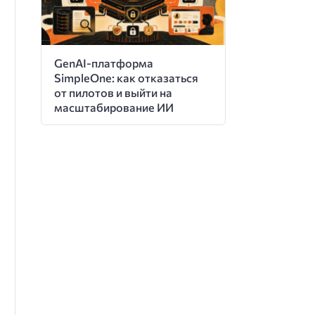
GenAI-платформа
SimpleOne: как отказаться
от пилотов и выйти на
масштабирование ИИ