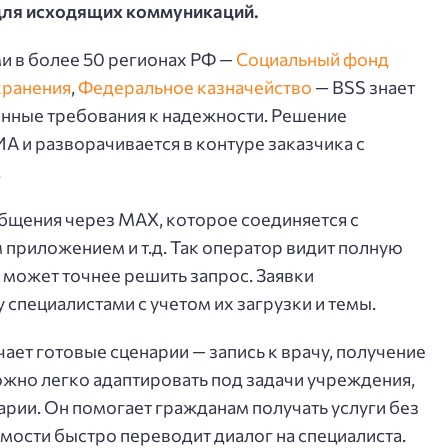
 для исходящих коммуникаций.
и в более 50 регионах РФ —
Социальный фонд
хранения
,
Федеральное казначейство
— BSS знает
енные требования к надежности. Решение
 и разворачивается в контуре заказчика с
.
общения через MAX, которое соединяется с
 приложением и т.д. Так оператор видит полную
 может точнее решить запрос. Заявки
специалистами с учетом их загрузки и темы.
ает готовые сценарии — запись к врачу, получение
ожно легко адаптировать под задачи учреждения,
арии. Он помогает гражданам получать услуги без
мости быстро переводит диалог на специалиста.