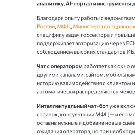
аналитику, AI-портал и инструменты
Благодаря опыту работы с ведомствам
России
,
МФЦ
,
Министерство здравоо
специфику задач госсектора и повыш
поддерживает авторизацию через ЕСИА
соблюдением высоких стандартов ИБ
Чат с оператором
работает как окно 
другими каналами: сайтом, мобильным
историю взаимодействия с клиентом и
автоматически распределяются между 
Интеллектуальный чат-бот
уже включ
справок, консультации МФЦ — и его м
оставив нужные и добавив новые сцен
ожидания оператора, но при необходи