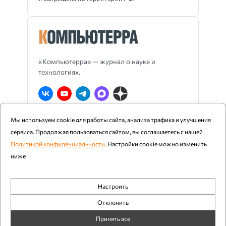
«Компьютерра» — журнал о науке и
технологиях.
Мы используем cookie для работы сайта, анализа трафика и улучшения
О Компьютерре
Блог издания
RSS
сервиса. Продолжая пользоваться сайтом, вы соглашаетесь с нашей
Реклама
Политика конфиденциальности
Политикой конфиденциальности
. Настройки cookie можно изменить
ниже
Компьютерра ©
1997 - 2026
Настроить
При цитировании и использовании любых материалов
Обязательные
ссылка на «Компьютерру» обязательна. Возрастное
Отклонить
ограничение: 12+.
Аналитика
Принять все