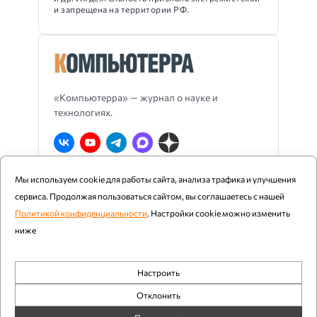
и запрещена на территории РФ.
«Компьютерра» — журнал о науке и
технологиях.
Мы используем cookie для работы сайта, анализа трафика и улучшения
О Компьютерре
Блог издания
RSS
сервиса. Продолжая пользоваться сайтом, вы соглашаетесь с нашей
Реклама
Политика конфиденциальности
Политикой конфиденциальности
. Настройки cookie можно изменить
ниже
Компьютерра ©
1997 - 2026
Настроить
При цитировании и использовании любых материалов
Обязательные
ссылка на «Компьютерру» обязательна. Возрастное
Отклонить
ограничение: 12+.