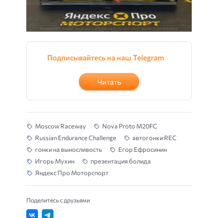
Подписывайтесь на наш Telegram
Читать
Moscow Raceway
Nova Proto M20FC
Russian Endurance Challenge
автогонки REC
гонки на выносливость
Егор Ефросинин
Игорь Мухин
презентация болида
Яндекс Про Моторспорт
Поделитесь с друзьями