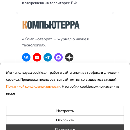
и запрещена на территории РФ.
«Компьютерра» — журнал о науке и
технологиях.
Мы используем cookie для работы сайта, анализа трафика и улучшения
О Компьютерре
Блог издания
RSS
сервиса. Продолжая пользоваться сайтом, вы соглашаетесь с нашей
Реклама
Политика конфиденциальности
Политикой конфиденциальности
. Настройки cookie можно изменить
ниже
Компьютерра ©
1997 - 2026
Настроить
При цитировании и использовании любых материалов
Обязательные
ссылка на «Компьютерру» обязательна. Возрастное
Отклонить
ограничение: 12+.
Аналитика
Принять все