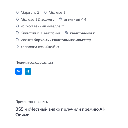
Majorana 2
Microsoft
Microsoft Discovery
агентный ИИ
искусственный интеллект.
Квантовые вычисления
квантовый чип
масштабируемый квантовый компьютер
топологический кубит
Поделитесь с друзьями
Предыдущая запись
BSS и «Честный знак» получили премию AI-
Олимп