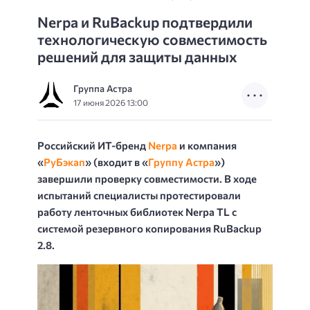
Nerpa и RuBackup подтвердили
технологическую совместимость
решений для защиты данных
Группа Астра
17 июня 2026 13:00
Российский ИТ-бренд
Nerpa
и компания
«
РуБэкап
» (входит в «
Группу Астра
»)
завершили проверку совместимости. В ходе
испытаний специалисты протестировали
работу ленточных библиотек Nerpa TL с
системой резервного копирования RuBackup
2.8.