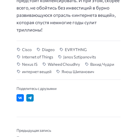
предстоит компенсировать. И при этом, скорее
всего, не обойтись без инвестиций в бурно
развивающуюся отрасль «интернета вещей»,
которая спустя немногие годы сулит
триллионы!
Cisco
Diageo
EVRYTHNG
Internet of Things
Janos Sztipanovits
Nexus IS
Waheed Choudhry
Вахид Чудри
интернет вещей
Янош Шипанович
Поделитесь с друзьями
Предыдущая запись