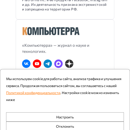
и др. Их деятельность признана экстремистской
и запрещена на территории РФ.
«Компьютерра» — журнал о науке и
технологиях.
Мы используем cookie для работы сайта, анализа трафика и улучшения
О Компьютерре
Блог издания
RSS
сервиса. Продолжая пользоваться сайтом, вы соглашаетесь с нашей
Реклама
Политика конфиденциальности
Политикой конфиденциальности
. Настройки cookie можно изменить
ниже
Компьютерра ©
1997 - 2026
Настроить
При цитировании и использовании любых материалов
Обязательные
ссылка на «Компьютерру» обязательна. Возрастное
Отклонить