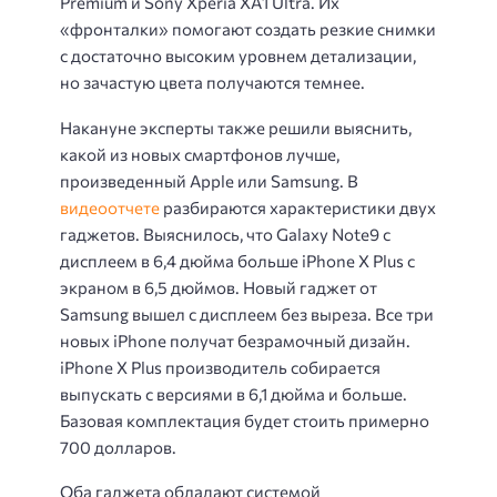
Premium и Sony Xperia XA1 Ultra. Их
«фронталки» помогают создать резкие снимки
с достаточно высоким уровнем детализации,
но зачастую цвета получаются темнее.
Накануне эксперты также решили выяснить,
какой из новых смартфонов лучше,
произведенный Apple или Samsung. В
видеоотчете
разбираются характеристики двух
гаджетов. Выяснилось, что Galaxy Note9 с
дисплеем в 6,4 дюйма больше iPhone X Plus с
экраном в 6,5 дюймов. Новый гаджет от
Samsung вышел с дисплеем без выреза. Все три
новых iPhone получат безрамочный дизайн.
iPhone X Plus производитель собирается
выпускать с версиями в 6,1 дюйма и больше.
Базовая комплектация будет стоить примерно
700 долларов.
Оба гаджета обладают системой