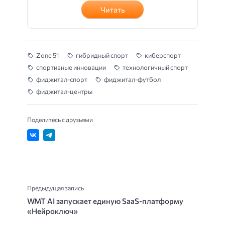
Читать
Zone 51
гибридный спорт
киберспорт
спортивные инновации
технологичный спорт
фиджитал-спорт
фиджитал-футбол
фиджитал-центры
Поделитесь с друзьями
Предыдущая запись
WMT AI запускает единую SaaS-платформу
«Нейроключ»