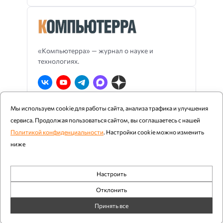
«Компьютерра» — журнал о науке и
технологиях.
Мы используем cookie для работы сайта, анализа трафика и улучшения
О Компьютерре
Блог издания
RSS
сервиса. Продолжая пользоваться сайтом, вы соглашаетесь с нашей
Реклама
Политика конфиденциальности
Политикой конфиденциальности
. Настройки cookie можно изменить
ниже
Компьютерра ©
1997 - 2026
Настроить
При цитировании и использовании любых материалов
Обязательные
ссылка на «Компьютерру» обязательна. Возрастное
Отклонить
ограничение: 12+.
Аналитика
Принять все