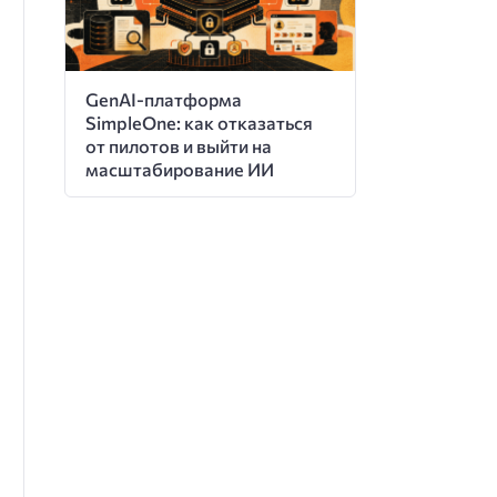
GenAI-платформа
SimpleOne: как отказаться
от пилотов и выйти на
масштабирование ИИ