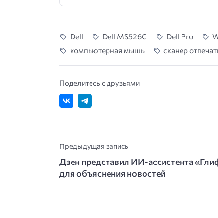
Dell
Dell MS526C
Dell Pro
W
компьютерная мышь
сканер отпечат
Поделитесь с друзьями
Предыдущая запись
Дзен представил ИИ-ассистента «Гли
для объяснения новостей