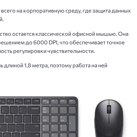
сего на корпоративную среду, где защита данных
й.
йство остается классической офисной мышью. Она
ешением до 6000 DPI, что обеспечивает точное
ость регулировки чувствительности.
длиной 1,8 метра, поэтому работа на ней