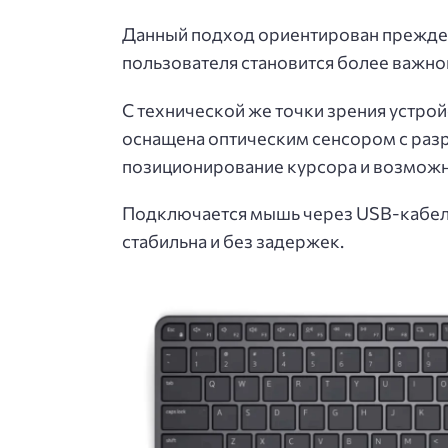
Данный подход ориентирован прежде в
пользователя становится более важно
С технической же точки зрения устро
оснащена оптическим сенсором с разр
позиционирование курсора и возможн
Подключается мышь через USB-кабель 
стабильна и без задержек.