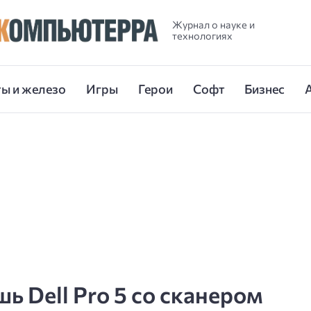
Журнал о науке и
технологиях
ы и железо
Игры
Герои
Софт
Бизнес
ь Dell Pro 5 со сканером