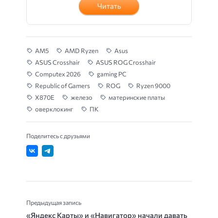
Читать
AM5
AMD Ryzen
Asus
ASUS Crosshair
ASUS ROG Crosshair
Computex 2026
gaming PC
Republic of Gamers
ROG
Ryzen 9000
X870E
железо
материнские платы
оверклокинг
ПК
Поделитесь с друзьями
Предыдущая запись
«Яндекс Карты» и «Навигатор» начали давать