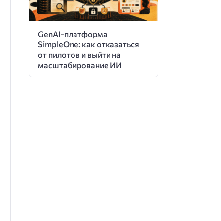
GenAI-платформа
SimpleOne: как отказаться
от пилотов и выйти на
масштабирование ИИ