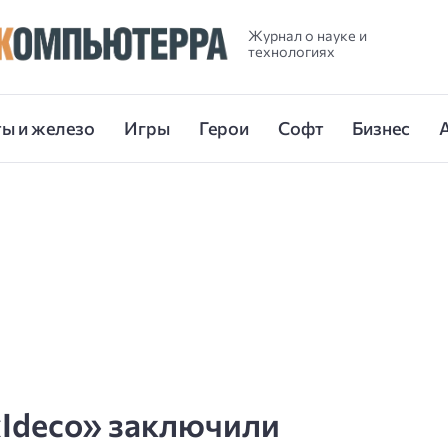
Журнал о науке и
технологиях
ы и железо
Игры
Герои
Софт
Бизнес
Ideco» заключили