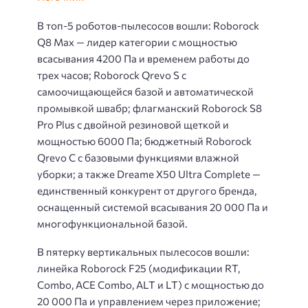
В топ-5 роботов-пылесосов вошли: Roborock
Q8 Max — лидер категории с мощностью
всасывания 4200 Па и временем работы до
трех часов; Roborock Qrevo S с
самоочищающейся базой и автоматической
промывкой швабр; флагманский Roborock S8
Pro Plus с двойной резиновой щеткой и
мощностью 6000 Па; бюджетный Roborock
Qrevo C с базовыми функциями влажной
уборки; а также Dreame X50 Ultra Complete —
единственный конкурент от другого бренда,
оснащенный системой всасывания 20 000 Па и
многофункциональной базой.
В пятерку вертикальных пылесосов вошли:
линейка Roborock F25 (модификации RT,
Combo, ACE Combo, ALT и LT) с мощностью до
20 000 Па и управлением через приложение;