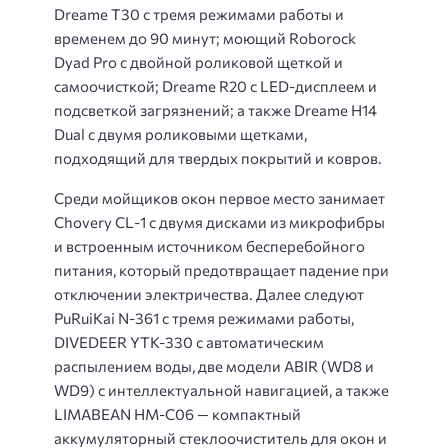
Dreame T30 с тремя режимами работы и
временем до 90 минут; моющий Roborock
Dyad Pro с двойной роликовой щеткой и
самоочисткой; Dreame R20 с LED-дисплеем и
подсветкой загрязнений; а также Dreame H14
Dual с двумя роликовыми щетками,
подходящий для твердых покрытий и ковров.
Среди мойщиков окон первое место занимает
Chovery CL-1 с двумя дисками из микрофибры
и встроенным источником бесперебойного
питания, который предотвращает падение при
отключении электричества. Далее следуют
PuRuiKai N-361 с тремя режимами работы,
DIVEDEER YTK-330 с автоматическим
распылением воды, две модели ABIR (WD8 и
WD9) с интеллектуальной навигацией, а также
LIMABEAN HM-C06 — компактный
аккумуляторный стеклоочиститель для окон и