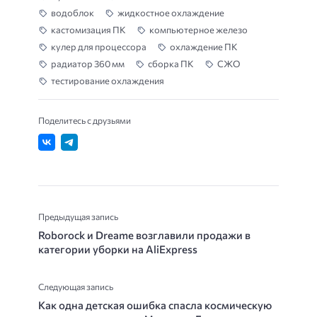
водоблок
жидкостное охлаждение
кастомизация ПК
компьютерное железо
кулер для процессора
охлаждение ПК
радиатор 360 мм
сборка ПК
СЖО
тестирование охлаждения
Поделитесь с друзьями
Предыдущая запись
Roborock и Dreame возглавили продажи в
категории уборки на AliExpress
Следующая запись
Как одна детская ошибка спасла космическую