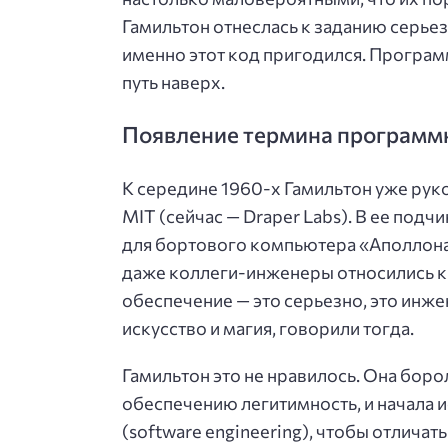
Гамильтон отнеслась к заданию серьез
именно этот код пригодился. Программ
путь наверх.
Появление термина программ
К середине 1960-х Гамильтон уже ру
MIT (сейчас — Draper Labs). В ее под
для бортового компьютера «Аполлона
даже коллеги-инженеры относились к 
обеспечение — это серьезно, это инж
искусство и магия, говорили тогда.
Гамильтон это не нравилось. Она боро
обеспечению легитимность, и начала
(software engineering), чтобы отличат