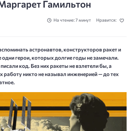
 Маргарет Гамильтон
На чтение: 7 минут
Нравится:
вспоминать астронавтов, конструкторов ракет и
 одни герои, которых долгие годы не замечали.
исали код. Без них ракеты не взлетели бы, а
х работу никто не называл инженерией — до тех
ратное.