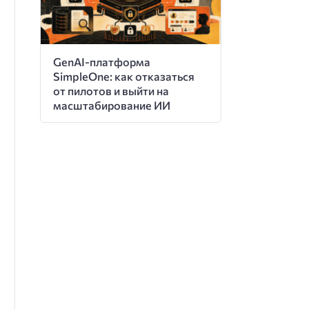
GenAI-платформа
SimpleOne: как отказаться
от пилотов и выйти на
масштабирование ИИ