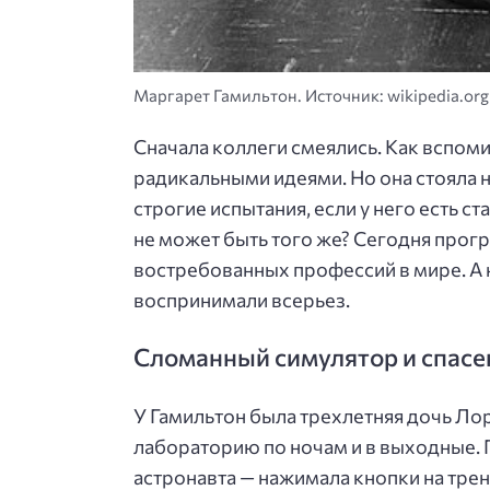
Маргарет Гамильтон. Источник: wikipedia.org
Сначала коллеги смеялись. Как вспоми
радикальными идеями. Но она стояла 
строгие испытания, если у него есть с
не может быть того же? Сегодня прог
востребованных профессий в мире. А 
воспринимали всерьез.
Сломанный симулятор и спасе
У Гамильтон была трехлетняя дочь Лор
лабораторию по ночам и в выходные. 
астронавта — нажимала кнопки на тре