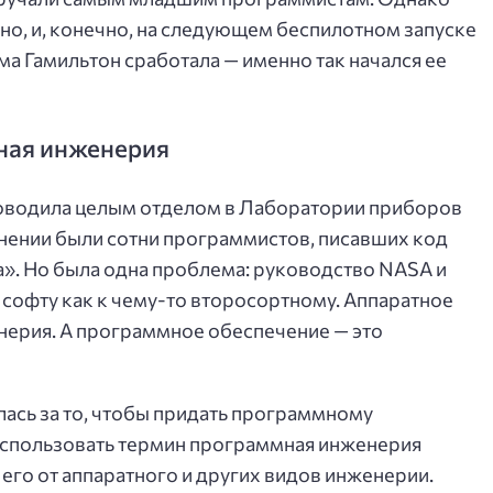
но, и, конечно, на следующем беспилотном запуске
а Гамильтон сработала — именно так начался ее
ная инженерия
ководила целым отделом в Лаборатории приборов
чинении были сотни программистов, писавших код
». Но была одна проблема: руководство NASA и
софту как к чему-то второсортному. Аппаратное
енерия. А программное обеспечение — это
лась за то, чтобы придать программному
 использовать термин программная инженерия
ь его от аппаратного и других видов инженерии.