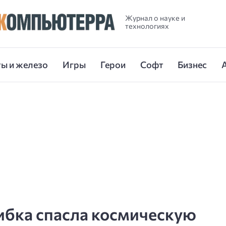
Журнал о науке и
технологиях
ы и железо
Игры
Герои
Софт
Бизнес
ибка спасла космическую