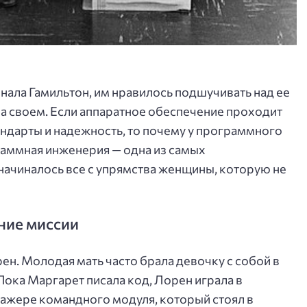
нала Гамильтон, им нравилось подшучивать над ее
на своем. Если аппаратное обеспечение проходит
тандарты и надежность, то почему у программного
раммная инженерия — одна из самых
начиналось все с упрямства женщины, которую не
ние миссии
ен. Молодая мать часто брала девочку с собой в
Пока Маргарет писала код, Лорен играла в
нажере командного модуля, который стоял в