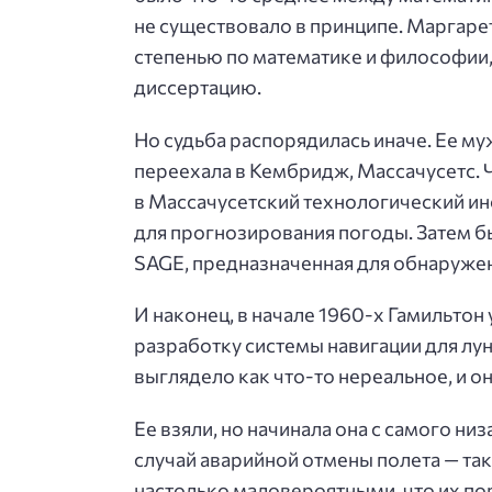
не существовало в принципе. Маргаре
степенью по математике и философии,
диссертацию.
Но судьба распорядилась иначе. Ее му
переехала в Кембридж, Массачусетс. 
в Массачусетский технологический ин
для прогнозирования погоды. Затем б
SAGE, предназначенная для обнаруже
И наконец, в начале 1960-х Гамильтон 
разработку системы навигации для лу
выглядело как что-то нереальное, и он
Ее взяли, но начинала она с самого н
случай аварийной отмены полета — та
настолько маловероятными, что их п