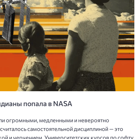
ндианы попала в NASA
ли огромными, медленными и невероятно
считалось самостоятельной дисциплиной — это
ой и черчением. Университетских курсов по софту