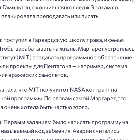
т Гамильтон, окончившая колледж Эрлхам со
 планировала преподавать или писать
ж поступил в Гарвардскую школу права, и семья
Чтобы зарабатывать на жизнь, Маргарет устроилась
ститут (MIT) создавать программное обеспечение
ыли проекты для Пентагона — например, система
ния вражеских самолетов.
узнала, что MIT получил от NASA контракт на
нной программы. По словам самой Маргарет, это
а очень хотела быть частью этого.
иза. Первым заданием было написать программу на
к называемый код забвения. Аварии считались
оручали самым младшим программистам. Однако