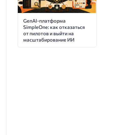
GenAI-платформа
SimpleOne: как отказаться
от пилотов и выйти на
масштабирование ИИ