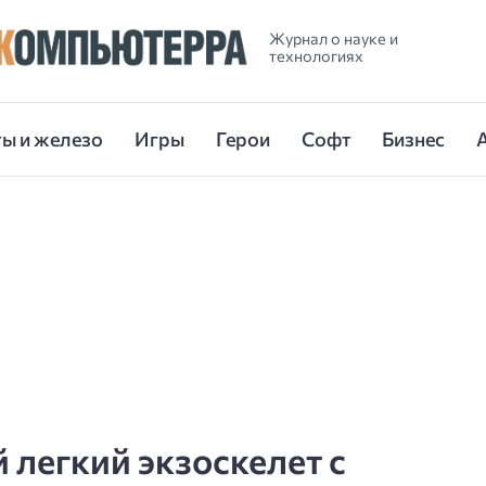
Журнал о науке и
технологиях
ы и железо
Игры
Герои
Софт
Бизнес
 легкий экзоскелет с