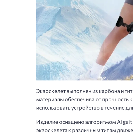
Экзоскелет выполнен из карбона и тит
материалы обеспечивают прочность ко
использовать устройство в течение д
Изделие оснащено алгоритмом AI gait 
экзоскелета к различным типам движе