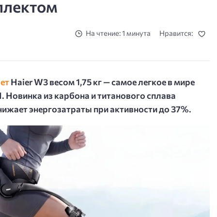
ллектом
На чтение: 1 минута
Нравится:
ет
Haier W3 весом 1,75 кг — самое легкое в мире
 Новинка из карбона и титанового сплава
снижает энергозатраты при активности до 37%.