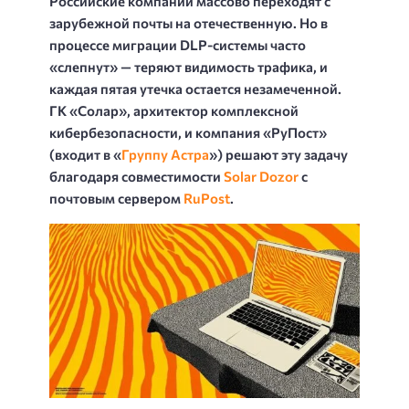
Российские компании массово переходят с
зарубежной почты на отечественную. Но в
процессе миграции DLP-системы часто
«слепнут» — теряют видимость трафика, и
каждая пятая утечка остается незамеченной.
ГК «Солар», архитектор комплексной
кибербезопасности, и компания «РуПост»
(входит в «
Группу Астра
») решают эту задачу
благодаря совместимости
Solar Dozor
с
почтовым сервером
RuPost
.