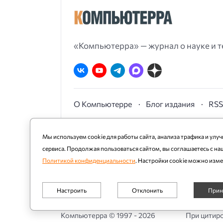
«Компьютерра» — журнал о науке и т
О Компьютерре
Блог издания
RS
Мы используем cookie для работы сайта, анализа трафика и улу
сервиса. Продолжая пользоваться сайтом, вы соглашаетесь с на
Политикой конфиденциальности
. Настройки cookie можно изм
Настроить
Отклонить
Прин
Обязательные
Компьютерра ©
1997 - 2026
При цитиро