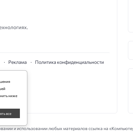
ехнологиях.
S
Реклама
Политика конфиденциальности
чшения
шей
енить ниже
ять все
вании и использовании любых материалов ссылка на «Компьютерр