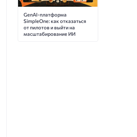
GenAI-платформа
SimpleOne: как отказаться
от пилотов и выйти на
масштабирование ИИ