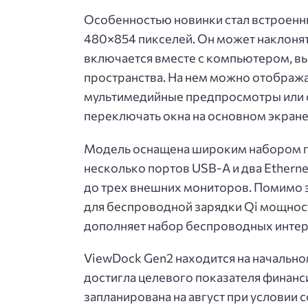
Особенностью новинки стал встроен
480×854 пикселей. Он может наклонят
включается вместе с компьютером, в
пространства. На нем можно отобража
мультимедийные предпросмотры или с
переключать окна на основном экране
Модель оснащена широким набором порт
несколько портов USB-A и два Ethern
до трех внешних мониторов. Помимо э
для беспроводной зарядки Qi мощность
дополняет набор беспроводных инте
ViewDock Gen2 находится на начально
достигла целевого показателя финанс
запланирована на август при условии 