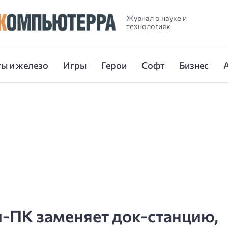
Журнал о науке и
технологиях
ы и железо
Игры
Герои
Софт
Бизнес
-ПК заменяет док-станцию,