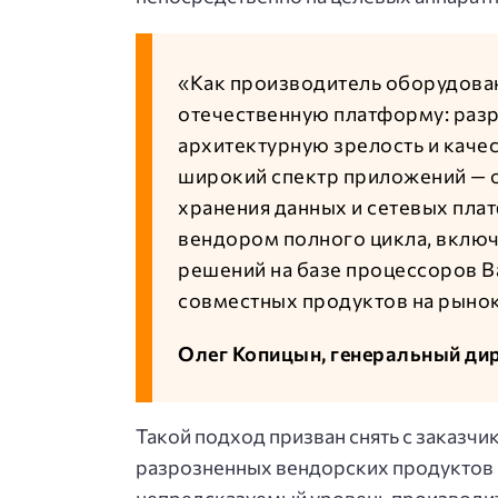
«Как производитель оборудован
отечественную платформу: раз
архитектурную зрелость и каче
широкий спектр приложений — о
хранения данных и сетевых пла
вендором полного цикла, вклю
решений на базе процессоров B
совместных продуктов на рынок
Олег Копицын, генеральный ди
Такой подход призван снять с заказч
разрозненных вендорских продуктов и
непредсказуемый уровень производи