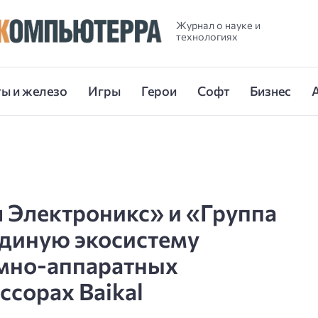
Журнал о науке и
технологиях
ы и железо
Игры
Герои
Софт
Бизнес
 Электроникс» и «Группа
диную экосистему
мно-аппаратных
ссорах Baikal