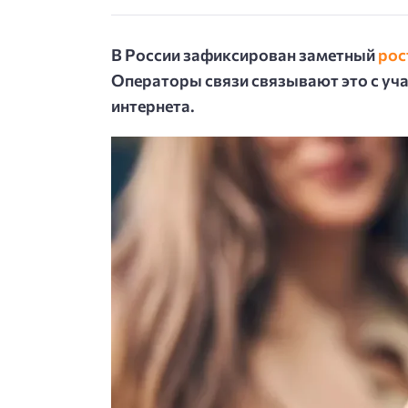
В России зафиксирован заметный
рос
Операторы связи связывают это с у
интернета.