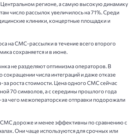
 Центральном регионе, а самую высокую динамику
 там число рассылок увеличилось на 71%. Среди
ицинские клиники, концертные площадки и
оса на СМС-рассылки в течение всего второго
ика сохраняется и в июне.
нка не разделяют оптимизма операторов. В
о сокращении числа интеграций и даже отказе
з-за роста стоимости. Цена одного СМС сейчас
иной 70 символов, а с середины прошлого года
з-за чего межоператорские отправки подорожали
то СМС дороже и менее эффективны по сравнению с
налах. Они чаще используются для срочных или