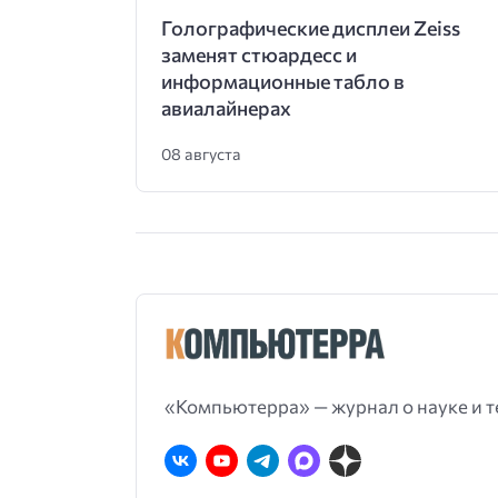
Голографические дисплеи Zeiss
заменят стюардесс и
информационные табло в
авиалайнерах
08 августа
«Компьютерра» — журнал о науке и т