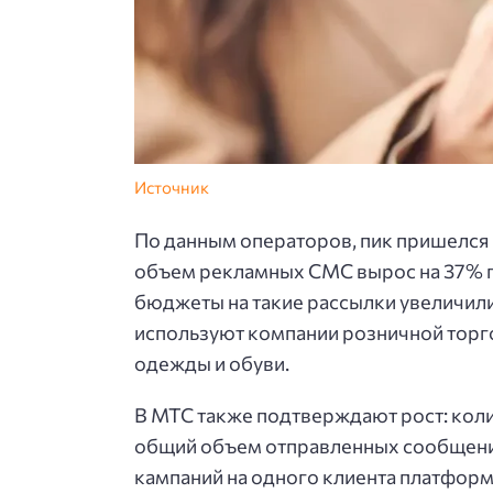
Источник
По данным операторов, пик пришелся 
объем рекламных СМС вырос на 37% п
бюджеты на такие рассылки увеличили
используют компании розничной торго
одежды и обуви.
В MTC также подтверждают рост: коли
общий объем отправленных сообщений
кампаний на одного клиента платфор