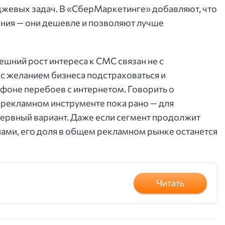
джевых задач. В «СберМаркетинге» добавляют, что
ния — они дешевле и позволяют лучше
ешний рост интереса к СМС связан не с
с желанием бизнеса подстраховаться и
фоне перебоев с интернетом. Говорить о
рекламном инструменте пока рано — для
ервный вариант. Даже если сегмент продолжит
пами, его доля в общем рекламном рынке останется
Читать