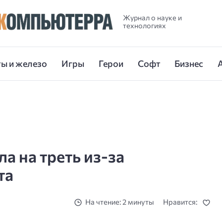
Журнал о науке и
технологиях
ы и железо
Игры
Герои
Софт
Бизнес
 на треть из-за
та
На чтение: 2 минуты
Нравится: