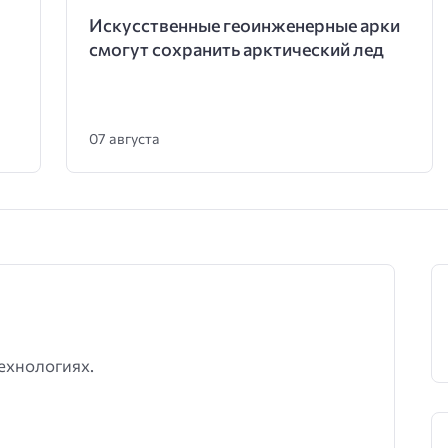
Искусственные геоинженерные арки
смогут сохранить арктический лед
07 августа
ехнологиях.