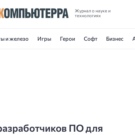
Журнал о науке и
технологиях
ы и железо
Игры
Герои
Софт
Бизнес
разработчиков ПО для