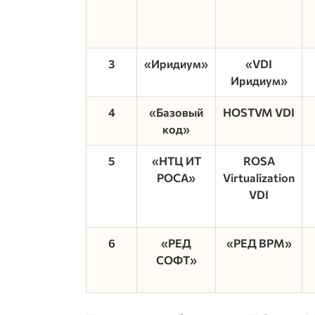
3
«Иридиум»
«VDI
Иридиум»
4
«Базовый
HOSTVM VDI
код»
5
«НТЦ ИТ
ROSA
РОСА»
Virtualization
VDI
6
«РЕД
«РЕД ВРМ»
СОФТ»