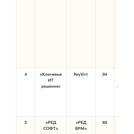
4
«Ключевые
KeyVirt
94
Window
ИТ
Astra Li
решения»
Альтлин
Archlin
CentO
Debian,
ОС, Ubu
5
«РЕД
«РЕД
89
РЕД О
СОФТ»
ВРМ»
Window