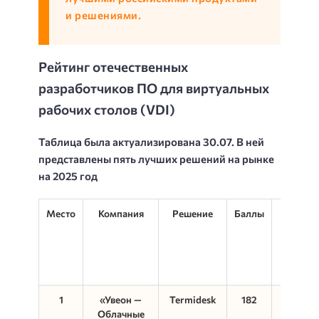
и решениями.
Рейтинг отечественных
разработчиков ПО для виртуальных
рабочих столов (VDI)
Таблица была актуализирована 30.07. В ней
представлены пять лучших решений на рынке
на 2025 год
Место
Компания
Решение
Баллы
Клиентс
ОС (5
1
«Увеон —
Termidesk
182
Astra Li
Облачные
Specia