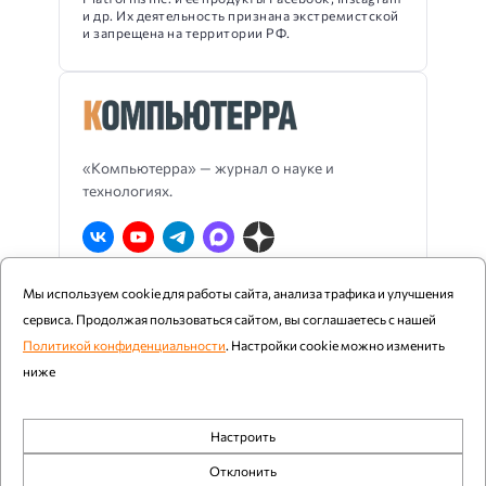
и др. Их деятельность признана экстремистской
и запрещена на территории РФ.
«Компьютерра» — журнал о науке и
технологиях.
Мы используем cookie для работы сайта, анализа трафика и улучшения
О Компьютерре
Блог издания
RSS
сервиса. Продолжая пользоваться сайтом, вы соглашаетесь с нашей
Реклама
Политика конфиденциальности
Политикой конфиденциальности
. Настройки cookie можно изменить
ниже
Компьютерра ©
1997 - 2026
Настроить
При цитировании и использовании любых материалов
Обязательные
ссылка на «Компьютерру» обязательна. Возрастное
Отклонить