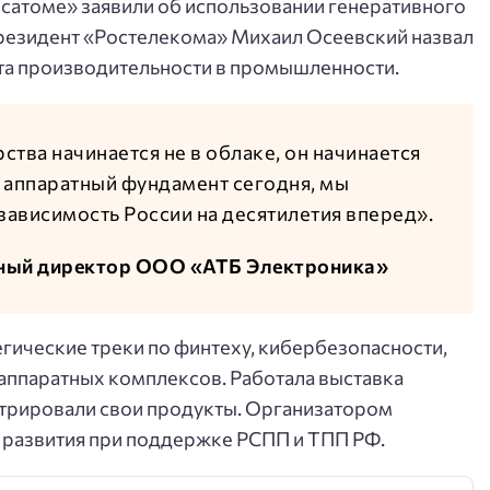
осатоме» заявили об использовании генеративного
президент «Ростелекома» Михаил Осеевский назвал
та производительности в промышленности.
тва начинается не в облаке, он начинается
 аппаратный фундамент сегодня, мы
ависимость России на десятилетия вперед».
ьный директор ООО «АТБ Электроника»
гические треки по финтеху, кибербезопасности,
аппаратных комплексов. Работала выставка
стрировали свои продукты. Организатором
 развития при поддержке РСПП и ТПП РФ.