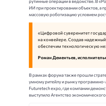
рутинные операции в ведомстве. В «Р
ИИ при проектировании объектов, а 
массовую роботизацию условием рос
«Цифровой суверенитет государс
на конвейере. Создав надежный
обеспечим технологическую нез
Роман Дементьев, исполнител
В рамках форума также прошли страте
умному ритейлу и рынку программно-
Futuretech expo, где компании демон
выступило Агентство экономического