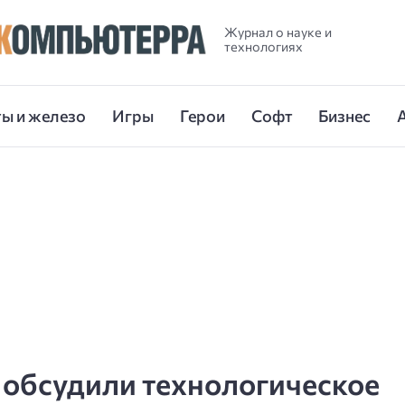
Журнал о науке и
технологиях
ы и железо
Игры
Герои
Софт
Бизнес
 обсудили технологическое