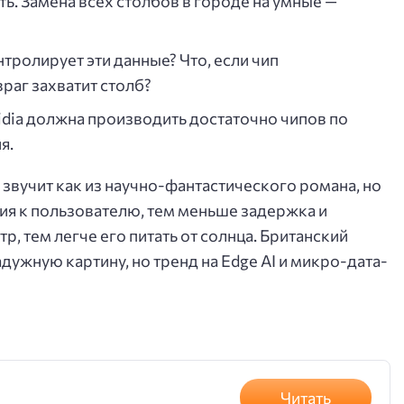
. Замена всех столбов в городе на умные —
нтролирует эти данные? Что, если чип
раг захватит столб?
idia должна производить достаточно чипов по
я.
звучит как из научно-фантастического романа, но
ния к пользователю, тем меньше задержка и
р, тем легче его питать от солнца. Британский
дужную картину, но тренд на Edge AI и микро-дата-
Читать