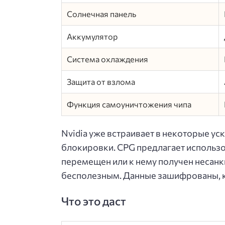
Солнечная панель
Аккумулятор
Система охлаждения
Защита от взлома
Функция самоуничтожения чипа
Nvidia уже встраивает в некоторые у
блокировки. CPG предлагает использов
перемещен или к нему получен несанк
бесполезным. Данные зашифрованы, 
Что это даст