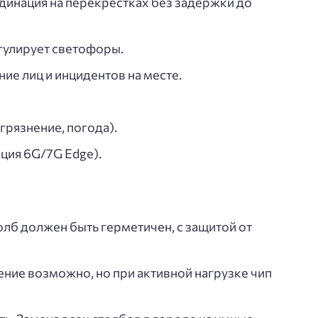
инация на перекрестках без задержки до
гулирует светофоры.
е лиц и инцидентов на месте.
грязнение, погода).
ия 6G/7G Edge).
олб должен быть герметичен, с защитой от
ние возможно, но при активной нагрузке чип