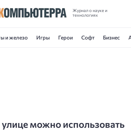
Журнал о науке и
технологиях
ы и железо
Игры
Герои
Софт
Бизнес
 улице можно использовать