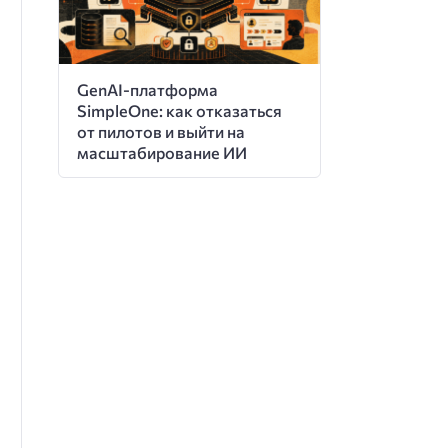
GenAI-платформа
SimpleOne: как отказаться
от пилотов и выйти на
масштабирование ИИ