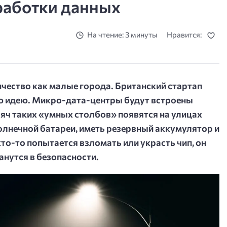
работки данных
На чтение: 3 минуты
Нравится:
чество как малые города. Британский стартап
ю идею. Микро-дата-центры будут встроены
сяч таких «умных столбов» появятся на улицах
олнечной батареи, иметь резервный аккумулятор и
кто-то попытается взломать или украсть чип, он
анутся в безопасности.