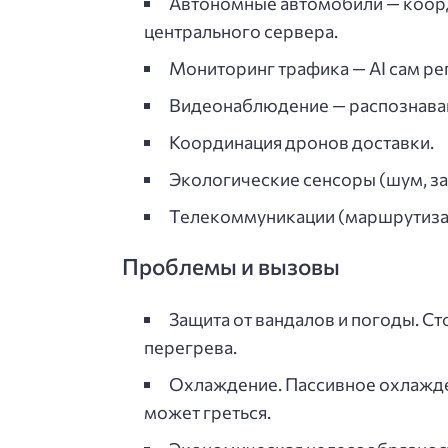
Автономные автомобили — коорд
центрального сервера.
Мониторинг трафика — AI сам ре
Видеонаблюдение — распознавани
Координация дронов доставки.
Экологические сенсоры (шум, за
Телекоммуникации (маршрутизац
Проблемы и вызовы
Защита от вандалов и погоды. Ст
перегрева.
Охлаждение. Пассивное охлажде
может греться.