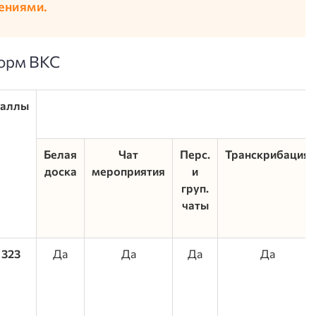
ениями.
форм ВКС
Баллы
Белая
Чат
Перс.
Транскрибация
доска
мероприятия
и
груп.
чаты
323
Да
Да
Да
Да